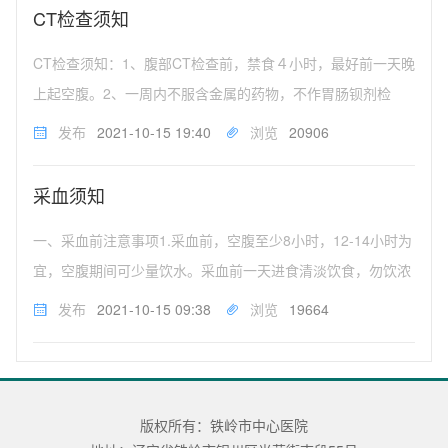
度及金属物品。（...
CT检查须知
CT检查须知：1、腹部CT检查前，禁食４小时，最好前一天晚
上起空腹。2、一周内不服含金属的药物，不作胃肠钡剂检
查。若已作钡剂检查者，须待钡剂排空后才能检查；若需作急
发布
2021-10-15 19:40
浏览
20906
诊，应在给予清洁灌肠或口服缓泻剂使钡剂排空后，再行CT
检查，以免影响图象质量...
采血须知
一、采血前注意事项1.采血前，空腹至少8小时，12-14小时为
宜，空腹期间可少量饮水。采血前一天进食清淡饮食，勿饮浓
茶和咖啡，勿食过于油腻及高蛋白食物。血常规，尿常规，无
发布
2021-10-15 09:38
浏览
19664
需空腹。2.采血时，患者持本人身份证或医保卡进行采血，同
时脱去外套，暴...
版权所有：铁岭市中心医院