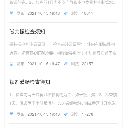
和钡剂等。2、检查前1日内不吃产气和多渣食物并控制饮水。
3、检查前1日晚可服轻泻剂，如番泻叶，以清洁肠道。4、检
发布
2021-10-15 19:48
浏览
18011
查当日早晨禁食、禁水，午后可吃少量流质。5、检查前请排
空大便。6、检查前...
磁共振检查须知
磁共振检查注意事项一、检查前注意事项1、体内有顺磁性物
质者，如装有心脏起搏器、动脉瘤等血管手术后留有血管夹或
血管支架者，人工瓣膜，重要器官旁有金属异物残留等，不能
发布
2021-10-15 19:47
浏览
22157
作此检查。但体内植入物经手术医生确认为非顺磁性物体者并
且有可以做MR检查说明书...
钡剂灌肠检查须知
1、检查前两天饮食以稀软食物为主，如米饭，粥；2、检查前
1天，晚饭后半小时服泻剂（50%硫酸镁40ml或番泻叶开水泡
服）。3、检查当日早晨不进饮食（包括开水），并在医院生
发布
2021-10-15 19:46
浏览
17278
理盐水灌肠以清洁肠道。4、检查前务必除去检查部位的高密