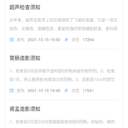
镜随访复查的上消化道...
超声检查须知
近年来，超声在医学上的应用得到了飞速的发展，它是一项无
创伤、无痛苦、准确性高、重复性强的常规辅助检查，是利用
超声波的物理特性与人体组织器官的声学特性相互作用而产生
发布
2021-10-15 19:50
浏览
17254
的信息，经放大处理后形成图像和曲线，从而诊断各种疾病。
彩超能检查的脏器疾病有：...
胃肠造影须知
1、检查前3天前停服不透X线的药物如铋剂和钙剂。2、检查
前1天，停止服用影响胃动力的药物。3、造影前12小时禁饮
食，即检查前1天晚餐后禁止饮食（包括开水、早餐和药
发布
2021-10-15 19:49
浏览
17541
物），空腹来检查。4、检查食管可不必禁食，如疑为食管下
端的病变也需禁食，以便观...
肾盂造影须知
1、检查前2日至3日内禁服能吸收X线的药物，如铋剂、碘剂