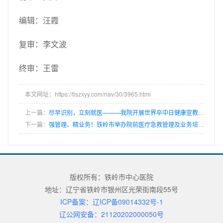
编辑：汪霞
复审：李文波
终审：王雷
本文网址：https://tlszxyy.com/nav/30/3965.html
上一篇：
尽早识别，立刻就医———我院开展世界卒中日健康宣教义诊活动
下一篇：
强管理、精业务！铁岭市举办院前医疗急救管理及业务培训班，守护生命“第一棒”
版权所有：铁岭市中心医院
地址：辽宁省铁岭市银州区光荣街南段55号
ICP备案：辽ICP备09014332号-1
辽公网安备：21120202000050号