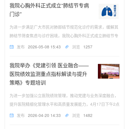
列活动。免费义诊【专家...
我院心胸外科正式成立“肺结节专病
门诊”
为进一步满足广大市民对肺部结节规范化诊疗的需求，缓解其
肺结节筛查焦虑与诊疗困境，我院心胸外科正式成立肺结节专
病门诊。专病门诊依托科室专业诊疗团队、先进诊疗技术及多
发布
2026-05-08 15:43
浏览
1257
学科协作优势，为肺结节患者提供从筛查、诊断、精准治疗到
术后随访的全流程一站式医...
我院举办《党建引领 医业融合——
医院绩效监测重点指标解读与提升
策略》专题培训
为进一步加强公立医院绩效管理，推动党建与业务深度融合，
提升医院精细化管理水平和高质量发展能力，4月17日下午2点
至5点，我院特邀武汉大学中南医院门诊医技党总支书记（原
发布
2026-04-20 14:33
浏览
1482
规划运行部部长）张丽华博士,来院作《党建引领医业融合医院