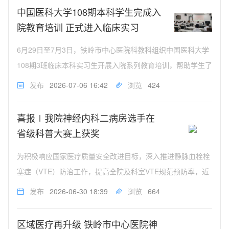
查看活动当天，专家团首先...
中国医科大学108期本科学生完成入
院教育培训 正式进入临床实习
6月29日至7月3日，铁岭市中心医院科教科组织中国医科大学
108期3班临床本科实习生开展入院系列教育培训，帮助学生了
解医院各项规范并强化进入临床前的基本技能。6月29日培训
发布
2026-07-06 16:42
浏览
424
开班，黄汝刚副院长参会并讲话。他表示，临床实习是医学生
衔接理论与临床...
喜报∣我院神经内科二病房选手在
省级科普大赛上获奖
为积极响应国家医疗质量安全改进目标，深入推进静脉血栓栓
塞症（VTE）防治工作，提高全院及科室VTE规范预防率，近
日，我院神经内科二病房精心组织团队，参加辽宁省VTE专科
发布
2026-06-30 18:39
浏览
664
防治联盟举办的VTE科普大赛与静脉血栓防治智慧管理大赛。
经过激烈角逐，参...
区域医疗再升级 铁岭市中心医院神