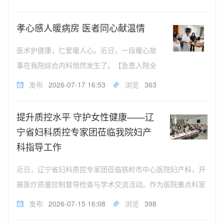
情绪烦躁等问题归咎于劳累，简单靠多休息、多透气缓解，却
忽略了慢性隐性缺氧这一重...
孝心感人暖病房 医者同心献温情
医术护健康，仁爱暖人心。近日，一段暖心故
事在我院综合内科悄然发生了。【急患入院全
程守护】这天，一位67岁女性患者突发重症肺
发布
2026-07-17 16:53
浏览
363
炎，病情危重，紧急入住我院综合内科。治疗
期间，患者突发不明原因腹痛。由于病情十分
提升质控水平 守护女性健康——辽
复杂，为尽快查明病因，管床刘医生多次陪...
宁省妇科质控专家团莅临我院妇产
科指导工作
近日，辽宁省妇科质控专家团莅临铁岭市中心医院妇产科，开
展医疗质量控制督导检查与学术交流活动。作为医院重点科室
之一，科室全体医护人员高度重视此次质控工作，前期对照质
发布
2026-07-15 16:08
浏览
398
控细则全面开展自查自纠，细化各项筹备工作。深入一线实地