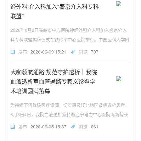
经外科·介入科加入“盛京介入科专科
联盟”
2026年6月2日铁岭市中心医院神经外科介入科加入盛京介入
科专科联盟揭牌仪式在铁岭市中心医院举行。中国医科大学附
属盛京医院介入科主任牛猛教授带领专家团队莅临指导，并为
发布
2026-06-09 15:21
浏览
707
我院授牌。副院长薄巍，医务部主任赵钰，神经外科介入科主
任李克、介入专业负责...
大咖领航通路 规范守护透析｜我院
血液透析室血管通路专家义诊暨学
术培训圆满落幕
为持续下沉优质医疗资源，切实惠及辽北地区肾病透析患者，
6月3日4日，我院血液透析室特邀辽宁电力中心医院冯新院长
带队，携血管通路领域权威专家李星儒主任、张娜主任及肾内
发布
2026-06-05 15:37
浏览
661
科纪晓宁主任莅临我院，开展免费超声义诊及专科学术授课系