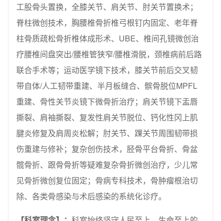
工股骨头置换，全膝关节、肩关节、肘关节置换术；
脊柱微创技术，胸腰椎骨折椎弓根钉内固定、老年脊
柱骨质疏松骨折椎体成形术、UBE、椎间孔镜微创治
疗腰椎间盘突出/腰椎管狭窄/腰椎滑脱，颈椎病前后路
联合手术等；运动医学镜下技术，膝关节前后交叉韧
带自体/人工韧带重建、半月板缝合、髌骨脱位MPFL
重建、骨性关节炎镜下微骨折治疗；肩关节镜下盂唇
撕裂、肩袖撕裂、复发性肩关节脱位、钙化性冈上肌
腱炎修复及肩周炎松解；肘关节、踝关节周围韧带损
伤重建与修补；复杂创伤技术，胫骨平台骨折、骨盆
髋骨折、跟骨骨折等疑难复杂骨折微创治疗，少儿常
见骨折微创复位固定；骨病专科技术，骨肿瘤根治切
除、各类骨感染与术后感染的系统化诊疗。
【科室理念】：
科室始终坚守人民至上，生命至上的