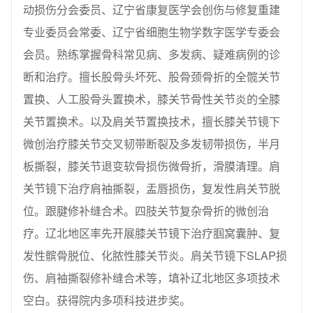
动损伤分会委员、辽宁省康复医学会创伤与修复重建
专业委员会常委、辽宁省细胞生物学数字医学专委会
会员。熟练掌握骨科常见病、多发病、疑难病例的诊
断和治疗。擅长股骨头坏死、股骨颈骨折的全髋关节
置换、人工股骨头置换术，膝关节骨性关节炎的全膝
关节置换术。以及肩关节置换技术，擅长膝关节镜下
微创治疗膝关节交叉韧带断裂及多发韧带损伤，半月
板撕裂，膝关节退变软骨损伤微骨折，滑膜清理。肩
关节镜下治疗肩袖撕裂，盂唇损伤，复发性肩关节脱
位。跟腱修补缝合术。四肢关节复杂骨折的微创治
疗。辽北地区率先开展膝关节镜下治疗腘窝囊肿、复
发性髌骨脱位、化脓性膝关节炎。肩关节镜下SLAP损
伤、肩袖撕裂修补缝合术等，填补辽北地区多项技术
空白。获得院内多项科技进步奖。